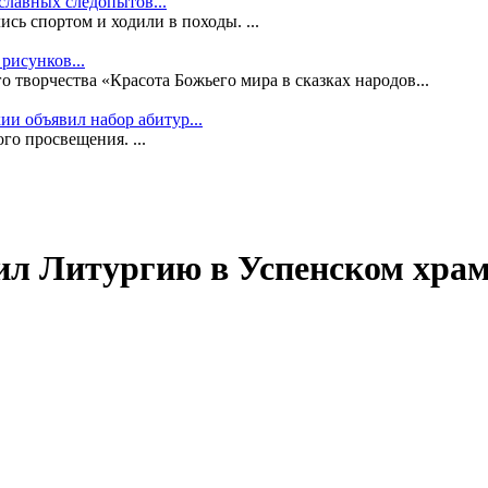
славных следопытов...
сь спортом и ходили в походы. ...
рисунков...
 творчества «Красота Божьего мира в сказках народов...
и объявил набор абитур...
го просвещения. ...
л Литургию в Успенском храм