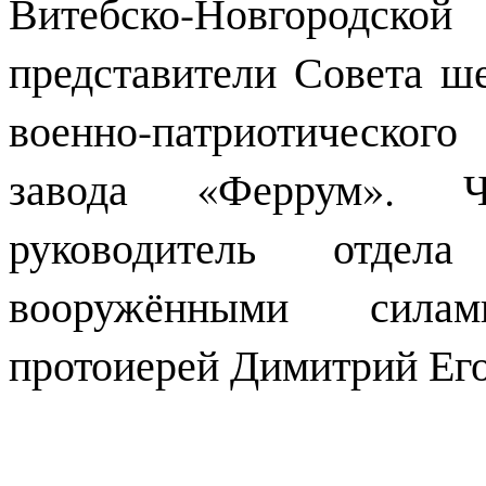
Витебско-Новгород
представители Совета ш
военно-патриотическо
завода «Феррум». 
руководитель отде
вооружёнными сила
протоиерей Димитрий Его