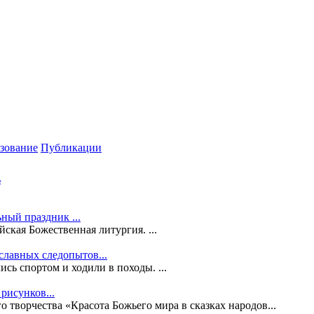
зование
Публикации
ь
ный праздник ...
ская Божественная литургия. ...
славных следопытов...
сь спортом и ходили в походы. ...
рисунков...
 творчества «Красота Божьего мира в сказках народов...