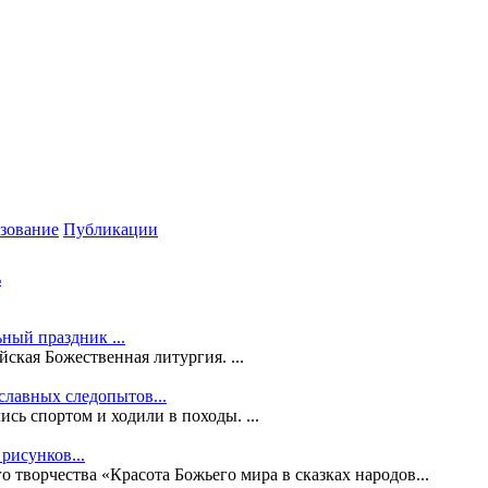
зование
Публикации
ь
ный праздник ...
ская Божественная литургия. ...
славных следопытов...
сь спортом и ходили в походы. ...
рисунков...
 творчества «Красота Божьего мира в сказках народов...