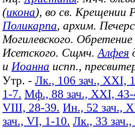
(
икона
), во св. Крещении
Поликарпа
, архим. Печер
Могилевского. Обретение
Исетского. Сщмч.
Алфея
д
и
Иоанна
испп., пресвите
Утр. -
Лк., 106 зач., XXI, 
1-7.
Мф., 88 зач., XXI, 43-
VIII, 28-39.
Ин., 52 зач., X
зач., VI, 1-10.
Лк., 33 зач.,