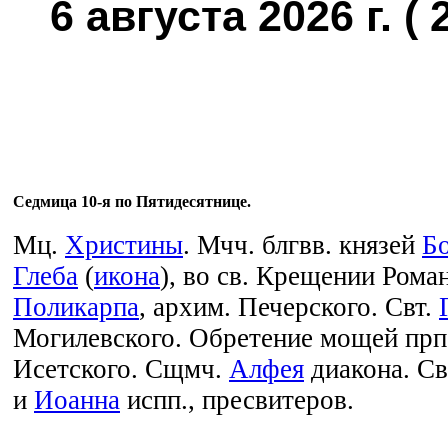
6 августа 2026 г. ( 
Седмица 10-я по Пятидесятнице.
Мц.
Христины
. Мчч. блгвв. князей
Б
Глеба
(
икона
), во св. Крещении Рома
Поликарпа
, архим. Печерского. Свт.
Могилевского. Обретение мощей прп
Исетского. Сщмч.
Алфея
диакона. С
и
Иоанна
испп., пресвитеров.