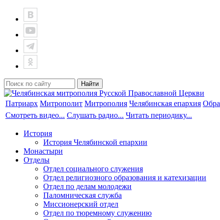
Патриарх
Митрополит
Митрополия
Челябинская епархия
Обра
Смотреть видео...
Слушать радио...
Читать периодику...
История
История Челябинской епархии
Монастыри
Отделы
Отдел социального служения
Отдел религиозного образования и катехизации
Отдел по делам молодежи
Паломническая служба
Миссионерский отдел
Отдел по тюремному служению