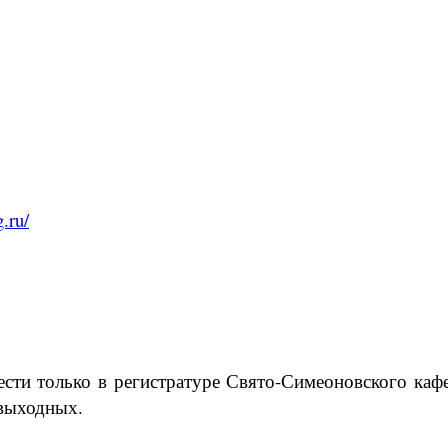
g.ru/
сти только в регистратуре Свято-Симеоновского каф
 выходных.