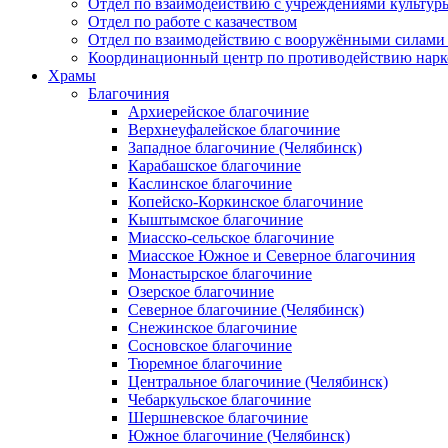
Отдел по взаимодействию с учреждениями культур
Отдел по работе с казачеством
Отдел по взаимодействию с вооружёнными силами
Координационный центр по противодействию нарк
Храмы
Благочиния
Архиерейское благочиние
Верхнеуфалейское благочиние
Западное благочиние (Челябинск)
Карабашское благочиние
Каслинское благочиние
Копейско-Коркинское благочиние
Кыштымское благочиние
Миасско-сельское благочиние
Миасское Южное и Северное благочиния
Монастырское благочиние
Озерское благочиние
Северное благочиние (Челябинск)
Снежинское благочиние
Сосновское благочиние
Тюремное благочиние
Центральное благочиние (Челябинск)
Чебаркульское благочиние
Шершневское благочиние
Южное благочиние (Челябинск)