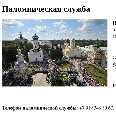
Паломническая служба
Н
б
г
С
у
Р
Телефон паломнической службы
: +7 919 346 30 67.