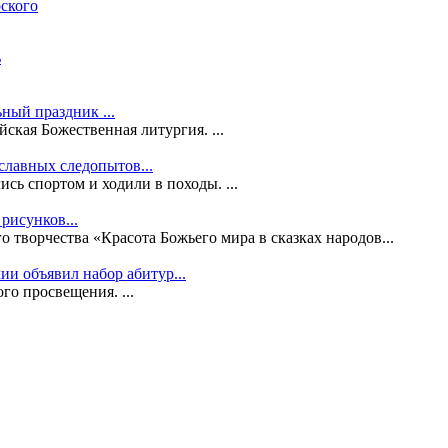
ского
ь
ный праздник ...
ская Божественная литургия. ...
славных следопытов...
сь спортом и ходили в походы. ...
рисунков...
 творчества «Красота Божьего мира в сказках народов...
и объявил набор абитур...
го просвещения. ...