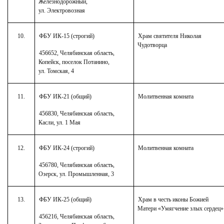
Железнодорожный,
ул. Электровозная
10.
ФБУ ИК-15 (строгий)
Храм святителя Николая
Чудотворца
456652, Челябинская область,
Копейск, поселок Потанино,
ул. Томская, 4
11.
ФБУ ИК-21 (общий)
Молитвенная комната
456830, Челябинская область,
Касли, ул. 1 Мая
12.
ФБУ ИК-24 (строгий)
Молитвенная комната
456780, Челябинская область,
Озерск, ул. Промышленная, 3
13.
ФБУ ИК-25 (общий)
Храм в честь иконы Божией
Матери «Умягчение злых сердец»
456216, Челябинская область,