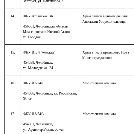
Златоуст, ул. Панфилова, 6
14.
ФБУ Атлянская ВК
Храм святой великомученицы
Анастасии Узорешительницы
456381, Челябинская область,
Миасс, поселок Нижний Атлян,
ул. Городок
15.
ФБУ ИК-4 (женская)
Храм в честь праведного Иова
Многострадального
454038, Челябинск,
ул. Молодежная, 24
16.
ФБУ ИЗ-74/1
Молитвенная комната
454006, Челябинск, ул. Российская,
53 «а»
17.
ФБУ ИЗ-74/3
Молитвенная комната
454081, Челябинск,
ул. Артиллерийская, 66 «а»