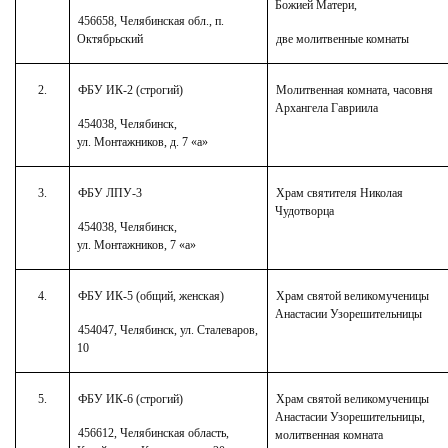
Божией Матери,
456658, Челябинская обл., п.
Октябрьский
две молитвенные комнаты
2.
ФБУ ИК-2 (строгий)
Молитвенная комната, часовня
Архангела Гавриила
454038, Челябинск,
ул. Монтажников, д. 7 «а»
3.
ФБУ ЛПУ-3
Храм святителя Николая
Чудотворца
454038, Челябинск,
ул. Монтажников, 7 «а»
4.
ФБУ ИК-5 (общий, женская)
Храм святой великомученицы
Анастасии Узорешительницы
454047, Челябинск, ул. Сталеваров,
10
5.
ФБУ ИК-6 (строгий)
Храм святой великомученицы
Анастасии Узорешительницы,
456612, Челябинская область,
молитвенная комната